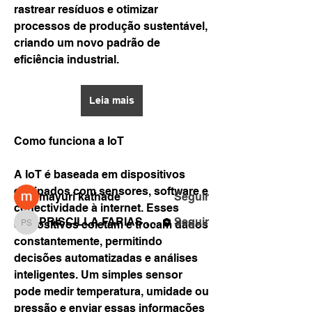
rastrear resíduos e otimizar 
processos de produção sustentável, 
criando um novo padrão de 
eficiência industrial.
Informações
Bem-vindo ao grupo! Você pode se
Leia mais
conectar com outros membros
...
Leia Mais
Como funciona a IoT
A IoT é baseada em dispositivos 
membros
equipados com sensores, software e 
mayuri kathade
Seguir
conectividade à internet. Esses 
PRISCILLA FARIAS DE SOUZA DOS SANTOS
Seguir
dispositivos coletam e trocam dados 
PRISCILLA FARIAS DE SOUZA DOS SANTOS
constantemente, permitindo 
Ver todos os membros (2)
decisões automatizadas e análises 
inteligentes. Um simples sensor 
pode medir temperatura, umidade ou 
pressão e enviar essas informações 