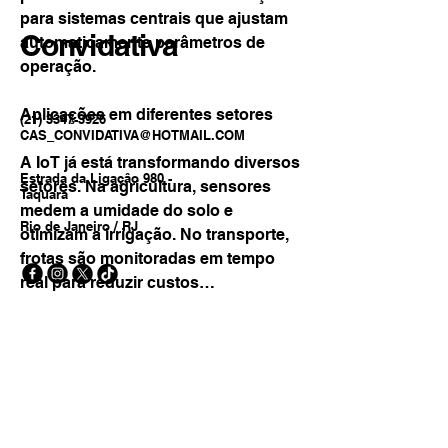
para sistemas centrais que ajustam 
Convidativa
automaticamente parâmetros de 
operação.
Aplicações em diferentes setores
(21) 3347-3926
CAS_CONVIDATIVA@HOTMAIL.COM
A IoT já está transformando diversos 
Estrada da Ligaçâo 980 -
setores. Na agricultura, sensores 
Taquara
medem a umidade do solo e 
Rio de Janeiro / RJ
otimizam a irrigação. No transporte, 
frotas são monitoradas em tempo 
real para reduzir custos…
Saiba mais
0
Juntos pela Inclusão
0
5
Email
*